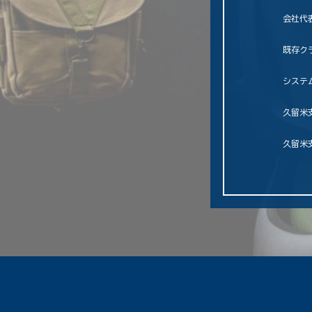
会社代
既存ク
システ
久留米
久留米