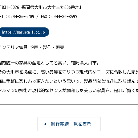
〒831-0026 福岡県大川市大字三丸606番地1
EL：0944-86-5709 / FAX：0944-86-8597
https://maruman-f.co.jp
インテリア家具 企画・製作・販売
国内随一の家具の産地として名高い、福岡県大川市。
その大川市を拠点に、高い品質を守りつつ現代的なニーズに合致した家
様に手軽に楽しんで頂きたいという思いで、製品開発と流通に取り組ん
マルマンの技術と現代的なセンスが調和した美しい家具を、是非ご覧く
制作実績一覧を表示