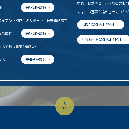
なお、勧誘やセールスなどのお
表
095-841-8150
ては、お返事を控えさせていた
ライアント様向けのサポート・保守電話窓口
お取引関係のお問合せ
ム部直通
095-841-8170
リクルート関係のお問合せ
支店で扱う事業の電話窓口
支店
0942-64-8901
TOP