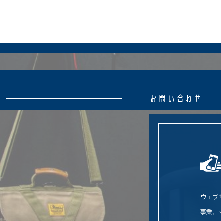
お
問
い
合
わ
せ
ウェブ
事業、