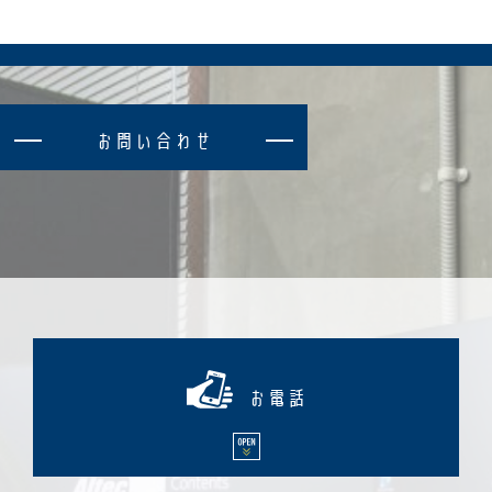
お
問
い
合
わ
せ
お電話