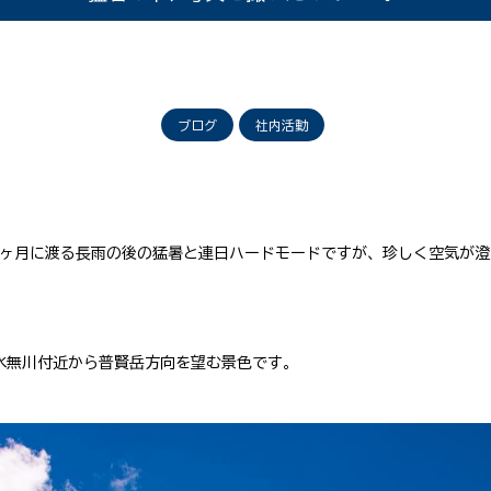
ブログ
社内活動
1ヶ月に渡る長雨の後の猛暑と連日ハードモードですが、珍しく空気が
原市の水無川付近から普賢岳方向を望む景色です。