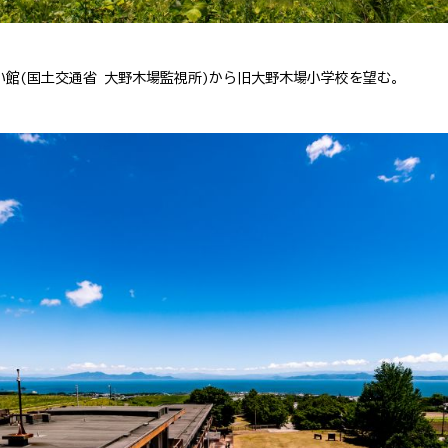
館(国土交通省 大野木場監視所)から旧大野木場小学校を望む。