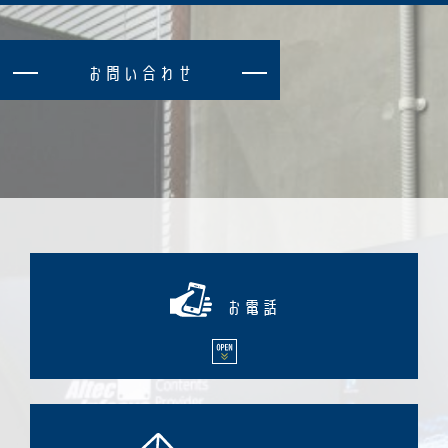
お
問
い
合
わ
せ
お電話