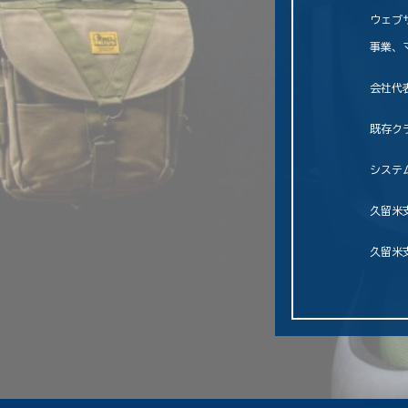
ウェブ
事業、
会社代
既存ク
システ
久留米
久留米