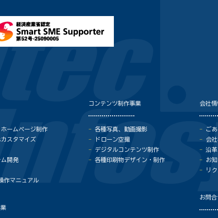
コンテンツ制作事業
会社情
・ホームページ制作
各種写真、動画撮影
ごあ
ressカスタマイズ
ドローン空撮
会社
デジタルコンテンツ制作
沿革
テム開発
各種印刷物デザイン・制作
お知
リク
基本操作マニュアル
お問合
事業