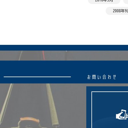
2008年
お
問
い
合
わ
せ